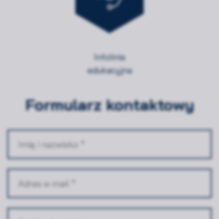
Infolinia
edukacyjna
Formularz kontaktowy