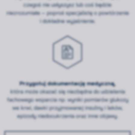
czegoś nie usłyszysz lub coś będzie
niezrozumiałe – poproś specjalistę o powtórzenie
i dokładne wyjaśnienie.
Przygotuj dokumentację medyczną,
która może okazać się niezbędna do udzielenia
fachowego wsparcia np. wyniki pomiarów glukozy
we krwi, dawki przyjmowanej insuliny i leków,
epizody niedocukrzenia oraz inne objawy.