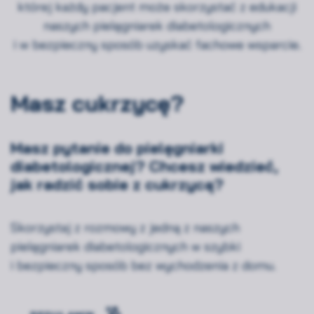
której każdy pacjent może skorzystać z edukacji
naszych pielęgniarek diabetologicznych
i w bezpieczny sposób uzyskać fachowe wsparcie.
Masz cukrzycę?
Masz pytanie do pielęgniarki
diabetologicznej? Chcesz wiedzieć,
jak radzić sobie z cukrzycą?
Skorzystaj z rozmowy z jedną z naszych
pielęgniarek diabetologicznych w szybki
i bezpieczny sposób bez wychodzenia z domu.