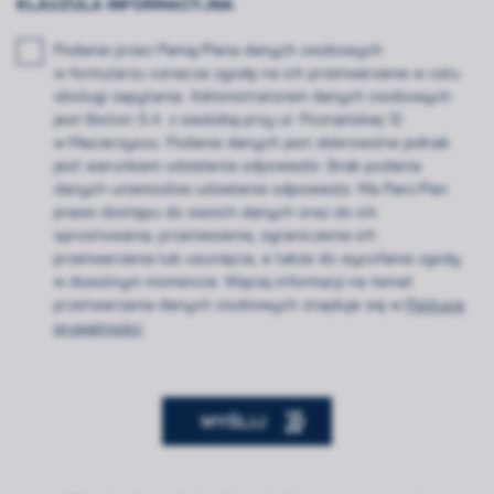
KLAUZULA INFORMACYJNA
Podanie przez Panią/Pana danych osobowych
w formularzu oznacza zgodę na ich przetwarzanie w celu
obsługi zapytania. Administratorem danych osobowych
jest Bioton S.A. z siedzibą przy ul. Poznańskiej 12
w Macierzyszu. Podanie danych jest dobrowolne jednak
jest warunkiem udzielenia odpowiedzi. Brak podania
danych uniemożliwi udzielenie odpowiedzi. Ma Pani/Pan
prawo dostępu do swoich danych oraz do ich
sprostowania, przeniesienia, ograniczenia ich
przetwarzania lub usunięcia, a także do wycofania zgody
w dowolnym momencie. Więcej informacji na temat
przetwarzania danych osobowych znajduje się w
Polityce
prywatności
.