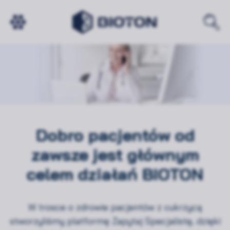
ZAPYTAJ SPECJALISTĘ
Dobro pacjentów od
zawsze jest głównym
celem działań BIOTON
W trosce o zdrowie pacjentów z cukrzycą
stworzyliśmy platformę Zapytaj Specjalistę, dzięki