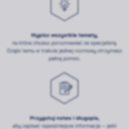
Wypisz wszystkie tematy,
na które chcesz porozmawiać ze specjalistą.
Dzięki temu w trakcie jednej rozmowy otrzymasz
pełną pomoc.
Przygotuj notes i długopis,
aby zapisać najważniejsze informacje – jeśli