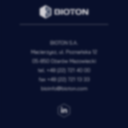
BIOTON S.A.
Macierzysz, ul. Poznańska 12
05-850 Ożarów Mazowiecki
tel.
+48 (22) 721 40 00
fax
+48 (22) 721 13 33
bioinfo@bioton.com