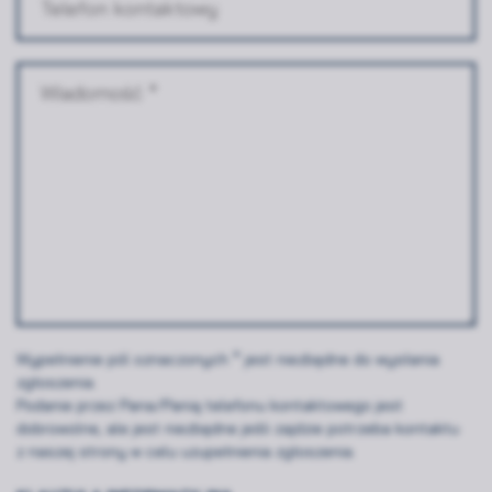
Wypełnienie pól oznaczonych * jest niezbędne do wysłania
zgłoszenia.
Podanie przez Pana/Panią telefonu kontaktowego jest
dobrowolne, ale jest niezbędne jeśli zajdzie potrzeba kontaktu
z naszej strony w celu uzupełnienia zgłoszenia.