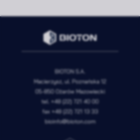
BIOTON S.A.
Macierzysz, ul. Poznańska 12
05-850 Ożarów Mazowiecki
tel.
+48 (22) 721 40 00
fax
+48 (22) 721 13 33
bioinfo@bioton.com