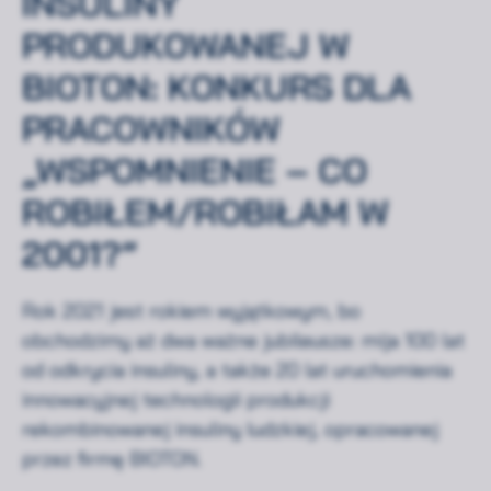
INSULINY
PRODUKOWANEJ W
BIOTON: KONKURS DLA
PRACOWNIKÓW
„WSPOMNIENIE – CO
ROBIŁEM/ROBIŁAM W
2001?”
Rok 2021 jest rokiem wyjątkowym, bo
obchodzimy aż dwa ważne jubileusze: mija 100 lat
od odkrycia insuliny, a także 20 lat uruchomienia
innowacyjnej technologii produkcji
rekombinowanej insuliny ludzkiej, opracowanej
przez firmę BIOTON.