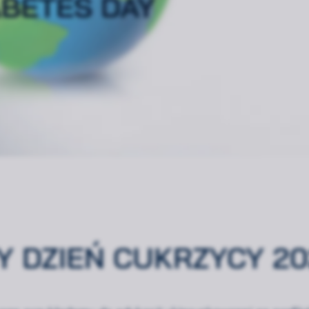
Y DZIEŃ CUKRZYCY 20