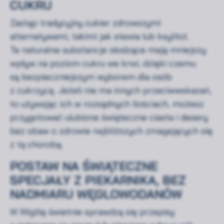
CUKRU
Zastąp tradycyjny cukier zdrowszymi
alternatywami, takimi jak stewia lub ksylitol.
Te naturalne substancje słodzące mają mniejszy
wpływ na poziom cukru we krwi, dzięki czemu
są bezpieczniejszym wyborem dla osób
z cukrzycą. Jeżeli nie ma innych przeciwwskazań,
to używając ich w rozsądnych ilościach, możesz
przygotować ulubione świąteczne ciasta i desery
bez obaw o zdrowie najbliższych zmagających się
z tą chorobą.
POSTAW NA ŚWIĄTECZNE
SPECJAŁY Z PIEKARNIKA, BEZ
NADMIARU WĘGLOWODANÓW
W Wigilię świetnie sprawdzą się przepisy