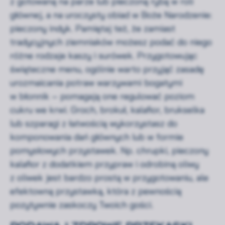
z gotowaną na parze lub pieczoną rybą w roli
głównej, a na uroczysty obiad w Boże Narodzenie:
pieczony indyk. Pamiętaj też, że zamiast
tradycyjnych ziemniaków możesz podać do niego
różne rodzaje kaszy i surówek. Przygotowując
świąteczne menu, ogólnie warto przyjąć zasadę
urozmaicania potraw warzywami bogatymi
w błonnik – pomagają one regulować poziom
cukru we krwi. Groch, brokuł, kalafior, brukselka
lub szparagi z łatwością wykorzystasz do
komponowania dań głównych lub w formie
pomysłowych przystawek. Np. chrupki, pieczony
kalafior z dodatkiem przypraw i odrobiną oliwy
z oliwek jest bardzo prostą w przygotowaniu, ale
efektowną przystawką, która z pewnością
pozytywnie zaskoczy Twoich gości.