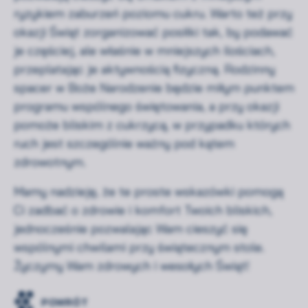
ryzykiem zaburzeń poziomu cukru. Warto też przy
okazji Świąt zorganizować posiłki tak, by podawać
je częściej, ale właśnie w mniejszych ilościach,
przeplatając je aktywnością fizyczną. Rodzinny
spacer w Boże Narodzenie będzie miłym punktem
programu wspólnego świętowania, a przy okazji
pomoże bliskim z cukrzycą, w przypadku których
ruch jest szczególnie ważny pod kątem
zdrowotnym.
Mamy nadzieję, że te proste wskazówki pomogą
Ci zadbać o zdrowie i komfort Twoich bliskich,
jednocześnie pozwalając Wam cieszyć się
wspólnymi chwilami przy świątecznym stole.
Życzymy Wam zdrowych i wesołych Świąt!
POWRÓT