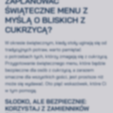
ZAPLANOWAĆ
ŚWIĄTECZNE MENU Z
MYŚLĄ O BLISKICH Z
CUKRZYCĄ?
W okresie świątecznym, kiedy stoły uginają się od
tradycyjnych potraw, warto pamiętać
o potrzebach tych, którzy zmagają się z cukrzycą.
Przygotowanie świątecznego menu, które będzie
bezpieczne dla osób z cukrzycą, a zarazem
smaczne dla wszystkich gości, jest prostsze niż
może się wydawać. Oto pięć wskazówek, które Ci
w tym pomogą.
SŁODKO, ALE BEZPIECZNIE:
KORZYSTAJ Z ZAMIENNIKÓW