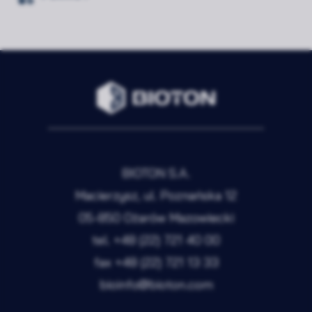
BIOTON S.A.
Macierzysz, ul. Poznańska 12
05-850 Ożarów Mazowiecki
tel.
+48 (22) 721 40 00
fax
+48 (22) 721 13 33
bioinfo@bioton.com