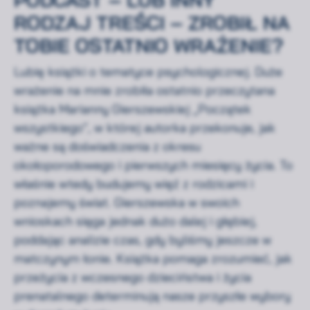
RODZAJ TREŚCI – ZROBIŁ NA
TOBIE OSTATNIO WRAŻENIE?
Lubię książki o tematyce psychologicznej. Duże
wrażenie na mnie zrobiła ostatnio przeczytana
książka Marianny Gierszewskiej „Początek
wszystkiego”, w której autorka przekonuje, jak
ważne są doświadczenia z okresu
okołoporodowego i pierwszych miesięcy życia. To
właśnie wtedy budujemy więź z rodzicami i
poznajemy świat. Gierszewska w swoich
wnioskach sięga jednak dużo dalej i głębiej,
poddając analizie czas, gdy byliśmy jeszcze w
matczynym łonie. Książka pomaga zrozumieć, jak
przeżycia z wczesnego dzieciństwa i życia
prenatalnego determinują nasze przyszłe wybory