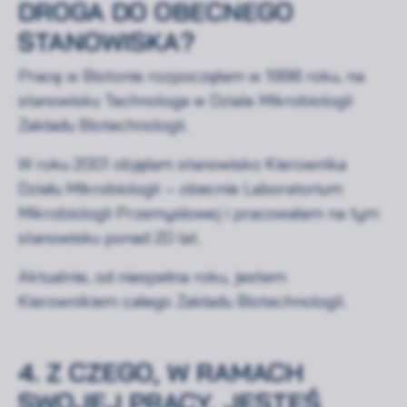
DROGA DO OBECNEGO
STANOWISKA?
Pracę w Biotonie rozpoczęłam w 1998 roku, na
stanowisku Technologa w Dziale Mikrobiologii
Zakładu Biotechnologii.
W roku 2001 objęłam stanowisko Kierownika
Działu Mikrobiologii – obecnie Laboratorium
Mikrobiologii Przemysłowej i pracowałam na tym
stanowisku ponad 20 lat.
Aktualnie, od niespełna roku, jestem
Kierownikiem całego Zakładu Biotechnologii.
4. Z CZEGO, W RAMACH
SWOJEJ PRACY, JESTEŚ