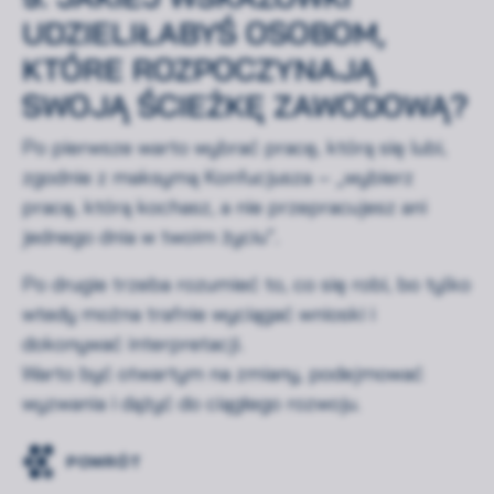
UDZIELIŁABYŚ OSOBOM,
KTÓRE ROZPOCZYNAJĄ
SWOJĄ ŚCIEŻKĘ ZAWODOWĄ?
Po pierwsze warto wybrać pracę, którą się lubi,
zgodnie z maksymą Konfucjusza – „wybierz
pracę, którą kochasz, a nie przepracujesz ani
jednego dnia w twoim życiu”.
Po drugie trzeba rozumieć to, co się robi, bo tylko
wtedy można trafnie wyciągać wnioski i
dokonywać interpretacji.
Warto być otwartym na zmiany, podejmować
wyzwania i dążyć do ciągłego rozwoju.
POWRÓT