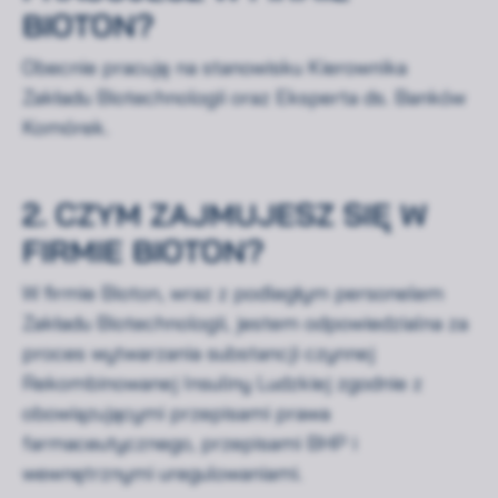
BIOTON?
Obecnie pracuję na stanowisku Kierownika
Zakładu Biotechnologii oraz Eksperta ds. Banków
Komórek.
2. CZYM ZAJMUJESZ SIĘ W
FIRMIE BIOTON?
W firmie Bioton, wraz z podległym personelem
Zakładu Biotechnologii, jestem odpowiedzialna za
proces wytwarzania substancji czynnej
Rekombinowanej Insuliny Ludzkiej zgodnie z
obowiązującymi przepisami prawa
farmaceutycznego, przepisami BHP i
wewnętrznymi uregulowaniami.