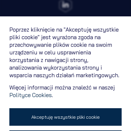
Poprzez kliknięcie na "Akceptuję wszystkie
Regulamin
pliki cookie" jest wyrażona zgoda na
przechowywanie plików cookie na swoim
Polityka cookies
urządzeniu w celu usprawnienia
Polityka prywatności
korzystania z nawigacji strony,
analizowania wykorzystania strony i
Kontakt
wsparcia naszych działań marketingowych.
Zmień ustawienia cookies
Więcej informacji można znaleźć w naszej
Polityce Cookies
.
Copyright 2026 © All rights reserved
Akceptuję wszystkie pliki cookie