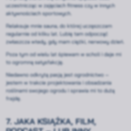
uczestnicząc w zajęciach fitness czy w innych
Zawsze
aktywnościach sportowych.
Niezbędne
aktywne
Relaksuje mnie sauna, do której uczęszczam
Preferencje
Nieaktywne
regularnie od kilku lat. Lubię tam odpocząć
Analityka
Nieaktywne
zwłaszcza wtedy, gdy mam ciężki, nerwowy dzień.
Marketing
Nieaktywne
Poza tym od wielu lat śpiewam w scholi i daje mi
to ogromną satysfakcję.
Niedawno odkrytą pasją jest ogrodnictwo –
Zapisz wybrane i zamknij
jestem w trakcie projektowania i obsadzania
roślinami swojego ogrodu i sprawia mi to dużą
Akceptuję wszystkie pliki cookie
frajdę.
7. JAKA KSIĄŻKA, FILM,
PODCAST – LUB INNY