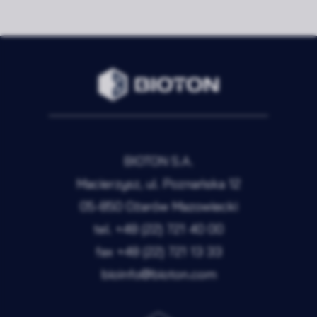
BIOTON S.A.
Macierzysz, ul. Poznańska 12
05-850 Ożarów Mazowiecki
tel.
+48 (22) 721 40 00
fax
+48 (22) 721 13 33
bioinfo@bioton.com