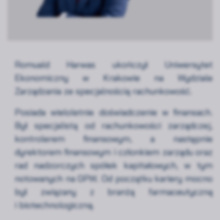
Romuald Harwas ukończył Uniwersytet
Ekonomiczny w Krakowie na Wydziale
Zarządzania ze specjalnością rachunkowość.
Posiada wieloletnie doświadczenie w finansach.
Był specjalistą od rachunkowości zarządczej,
kontrolerem finansowym, a następnie
dyrektorem finansowym i członkiem zarządu oraz
rad nadzorczych spółek kapitałowych, w tym
notowanych na GPW. Od początku kariery mocno
był związany z branżą farmaceutyczną
i biotechnologiczną.