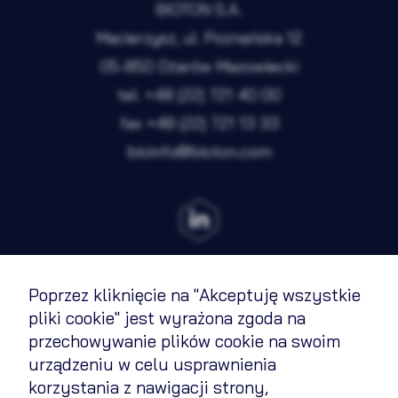
BIOTON S.A.
Macierzysz, ul. Poznańska 12
05-850 Ożarów Mazowiecki
tel.
+48 (22) 721 40 00
fax
+48 (22) 721 13 33
bioinfo@bioton.com
Poprzez kliknięcie na "Akceptuję wszystkie
Regulamin
pliki cookie" jest wyrażona zgoda na
przechowywanie plików cookie na swoim
Polityka cookies
urządzeniu w celu usprawnienia
Polityka prywatności
korzystania z nawigacji strony,