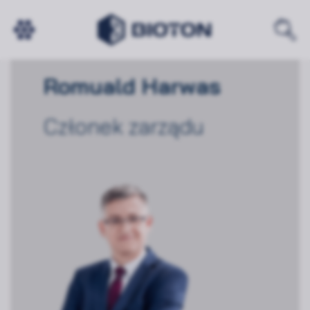
Romuald Harwas
Członek zarządu