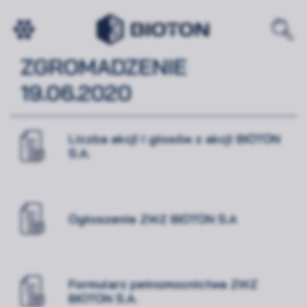
ZWYCZAJNE WALNE
ZGROMADZENIE
19.06.2020
Liczba akcji i głosów z akcji BIOTON
S.A.
Ogłoszenie ZWZ BIOTON S.A
Formularz pełnomocnictwa ZWZ
BIOTON S.A.