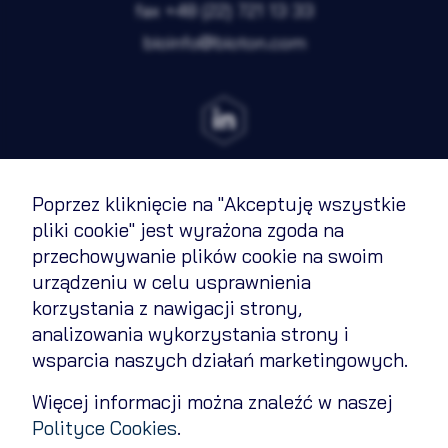
fax
+48 (22) 721 13 33
bioinfo@bioton.com
Zapisz wybrane i zamknij
Akceptuję wszystkie pliki cookie
Poprzez kliknięcie na "Akceptuję wszystkie
Regulamin
pliki cookie" jest wyrażona zgoda na
przechowywanie plików cookie na swoim
Polityka cookies
urządzeniu w celu usprawnienia
Polityka prywatności
korzystania z nawigacji strony,
analizowania wykorzystania strony i
Kontakt
wsparcia naszych działań marketingowych.
Zmień ustawienia cookies
Więcej informacji można znaleźć w naszej
Polityce Cookies
.