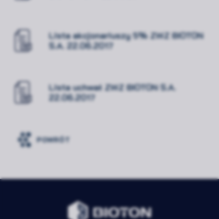
Lista akcjonariuszy 5% ZWZ BIOTON
S.A. 22.06.2017
Lista uchwał ZWZ BIOTON S.A.
22.06.2017
POWRÓT
Rozwiń
Zawsze
Niezbędne
aktywne