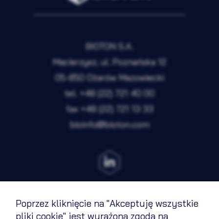
Preferencje
Nieaktywne
Analityka
Nieaktywne
BIOTON S.A.
Marketing
Nieaktywne
Macierzysz, ul. Poznańska 12
05-850 Ożarów Mazowiecki
Zapisz wybrane i zamknij
tel.
+48 (22) 721 40 00
fax
+48 (22) 721 13 33
bioinfo@bioton.com
Akceptuję wszystkie pliki cookie
Poprzez kliknięcie na "Akceptuję wszystkie
Regulamin
pliki cookie" jest wyrażona zgoda na