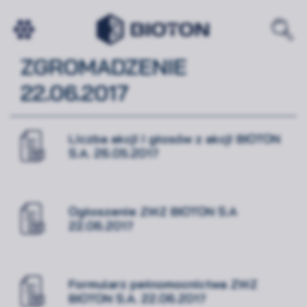
ZWYCZAJNE WALNE
ZGROMADZENIE
22.06.2017
Liczba akcji i głosów z akcji BIOTON
S.A. 26.05.2017
Ogłoszenie ZWZ BIOTON S.A
22.06.2017
Formularz pełnomocnictwa ZWZ
BIOTON S.A. 22.06.2017