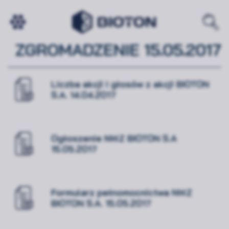
NADZWYCZAJNE WALNE
ZGROMADZENIE 15.05.2017
Liczba akcji i głosów z akcji BIOTON
S.A. 14.04.2017
Ogłoszenie NWZ BIOTON S.A
15.05.2017
Formularz pełnomocnictwa NWZ
BIOTON S.A. 15.05.2017