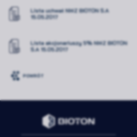
Lista uchwał NWZ BIOTON S.A
15.05.2017
Lista akcjonariuszy 5% NWZ BIOTON
S.A 15.05.2017
POWRÓT
Rozwiń
Zawsze
Niezbędne
aktywne