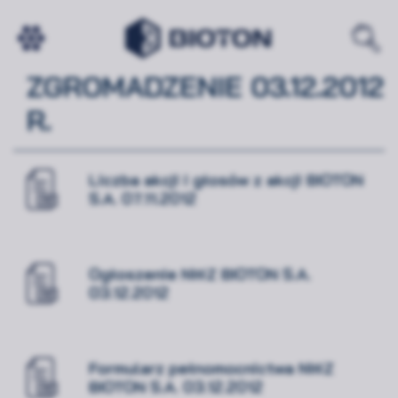
NADZWYCZAJNE WALNE
ZGROMADZENIE 03.12.2012
R.
Liczba akcji i głosów z akcji BIOTON
S.A. 07.11.2012
Ogłoszenie NWZ BIOTON S.A.
03.12.2012
Formularz pełnomocnictwa NWZ
BIOTON S.A. 03.12.2012