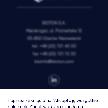
Preferencje
Nieaktywne
Analityka
Nieaktywne
BIOTON S.A.
Marketing
Nieaktywne
Macierzysz, ul. Poznańska 12
05-850 Ożarów Mazowiecki
Zapisz wybrane i zamknij
tel.
+48 (22) 721 40 00
fax
+48 (22) 721 13 33
bioinfo@bioton.com
Akceptuję wszystkie pliki cookie
Poprzez kliknięcie na "Akceptuję wszystkie
Regulamin
pliki cookie" jest wyrażona zgoda na