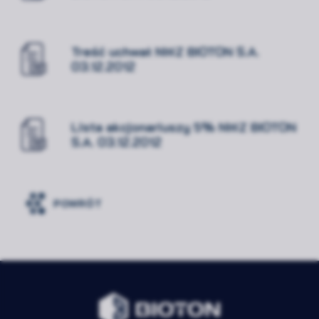
Treść uchwał NWZ BIOTON S.A.
03.12.2012
Lista akcjonariuszy 5% NWZ BIOTON
S.A. 03.12.2012
POWRÓT
Rozwiń
Zawsze
Niezbędne
aktywne