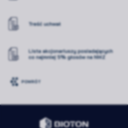
Treść uchwał
Lista akcjonariuszy posiadających
co najmniej 5% głosów na NWZ
POWRÓT
Rozwiń
Zawsze
Niezbędne
aktywne