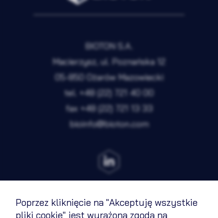
Preferencje
Nieaktywne
Analityka
Nieaktywne
BIOTON S.A.
Marketing
Nieaktywne
Macierzysz, ul. Poznańska 12
05-850 Ożarów Mazowiecki
Zapisz wybrane i zamknij
tel.
+48 (22) 721 40 00
fax
+48 (22) 721 13 33
bioinfo@bioton.com
Akceptuję wszystkie pliki cookie
Poprzez kliknięcie na "Akceptuję wszystkie
Regulamin
pliki cookie" jest wyrażona zgoda na