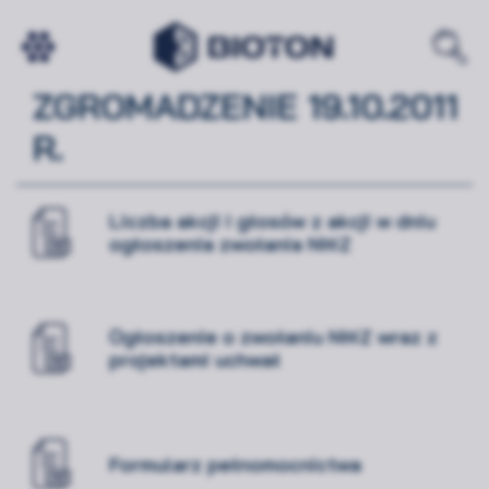
NADZWYCZAJNE WALNE
ZGROMADZENIE 19.10.2011
R.
Liczba akcji i głosów z akcji w dniu
ogłoszenia zwołania NWZ
Ogłoszenie o zwołaniu NWZ wraz z
projektami uchwał
Formularz pełnomocnictwa