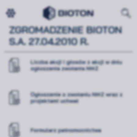
NADZWYCZAJNE WALNE
ZGROMADZENIE BIOTON
S.A. 27.04.2010 R.
Liczba akcji i głosów z akcji w dniu
ogłoszenia zwołania NWZ
Ogłoszenie o zwołaniu NWZ wraz z
projektami uchwał
Formularz pełnomocnictwa