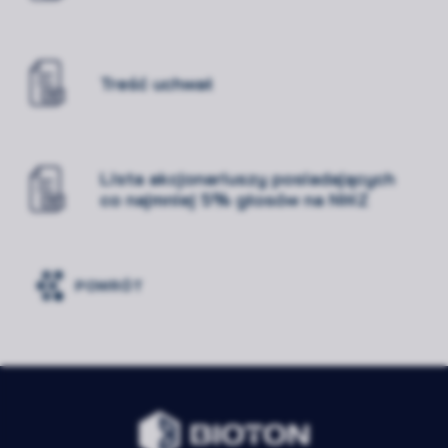
Treść uchwał
Lista akcjonariuszy posiadających
co najmniej 5% głosów na NWZ
POWRÓT
Rozwiń
Zawsze
Niezbędne
aktywne