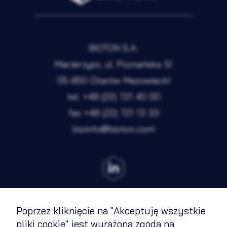
Preferencje
Nieaktywne
Analityka
Nieaktywne
BIOTON S.A.
Marketing
Nieaktywne
Macierzysz, ul. Poznańska 12
05-850 Ożarów Mazowiecki
Zapisz wybrane i zamknij
tel.
+48 (22) 721 40 00
fax
+48 (22) 721 13 33
bioinfo@bioton.com
Akceptuję wszystkie pliki cookie
Poprzez kliknięcie na "Akceptuję wszystkie
Regulamin
pliki cookie" jest wyrażona zgoda na