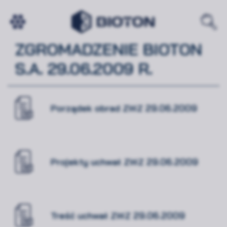
ZWYCZAJNE WALNE
ZGROMADZENIE BIOTON
S.A. 29.06.2009 R.
Porządek obrad ZWZ 29.06.2009
Projekty uchwał ZWZ 29.06.2009
Treść uchwał ZWZ 29.06.2009