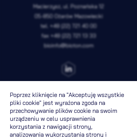
Analityka
Nieaktywne
Macierzysz, ul. Poznańska 12
Marketing
Nieaktywne
05-850 Ożarów Mazowiecki
tel.
+48 (22) 721 40 00
fax
+48 (22) 721 13 33
Zapisz wybrane i zamknij
bioinfo@bioton.com
Akceptuję wszystkie pliki cookie
Poprzez kliknięcie na "Akceptuję wszystkie
Regulamin
pliki cookie" jest wyrażona zgoda na
przechowywanie plików cookie na swoim
Polityka cookies
urządzeniu w celu usprawnienia
Polityka prywatności
korzystania z nawigacji strony,
analizowania wykorzystania strony i