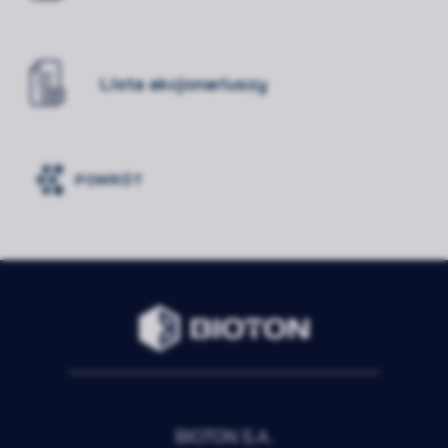
Lista akcjonariuszy
POWRÓT
Rozwiń
Zawsze
Niezbędne
aktywne
Preferencje
Nieaktywne
BIOTON S.A.