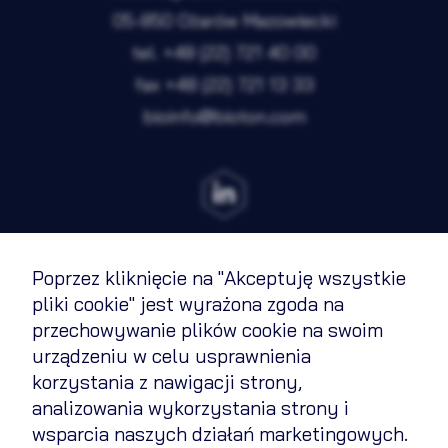
05-850 Ożarów Mazowiecki
tel.
+48 (22) 721 40 00
fax
+48 (22) 721 13 33
bioinfo@bioton.com
Poprzez kliknięcie na "Akceptuję wszystkie
Regulamin
pliki cookie" jest wyrażona zgoda na
przechowywanie plików cookie na swoim
Polityka cookies
urządzeniu w celu usprawnienia
Polityka prywatności
korzystania z nawigacji strony,
analizowania wykorzystania strony i
Kontakt
wsparcia naszych działań marketingowych.