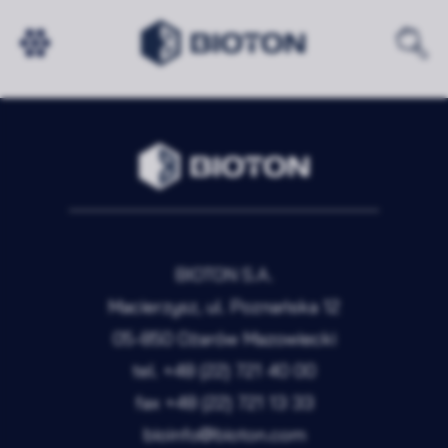
NIC NIE ZNALEZIONO
BIOTON S.A.
Macierzysz, ul. Poznańska 12
05-850 Ożarów Mazowiecki
tel.
+48 (22) 721 40 00
fax
+48 (22) 721 13 33
bioinfo@bioton.com