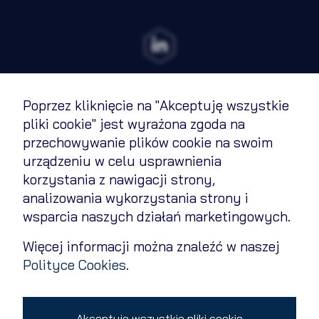
Rozwiń
Zawsze
Niezbędne
aktywne
Preferencje
Nieaktywne
Poprzez kliknięcie na "Akceptuję wszystkie
Analityka
Nieaktywne
Regulamin
pliki cookie" jest wyrażona zgoda na
Marketing
Nieaktywne
przechowywanie plików cookie na swoim
Polityka cookies
urządzeniu w celu usprawnienia
Polityka prywatności
korzystania z nawigacji strony,
analizowania wykorzystania strony i
Zapisz wybrane i zamknij
Kontakt
wsparcia naszych działań marketingowych.
Zmień ustawienia cookies
Więcej informacji można znaleźć w naszej
Akceptuję wszystkie pliki cookie
Polityce Cookies
.
Copyright 2026 © All rights reserved
Akceptuję wszystkie pliki cookie