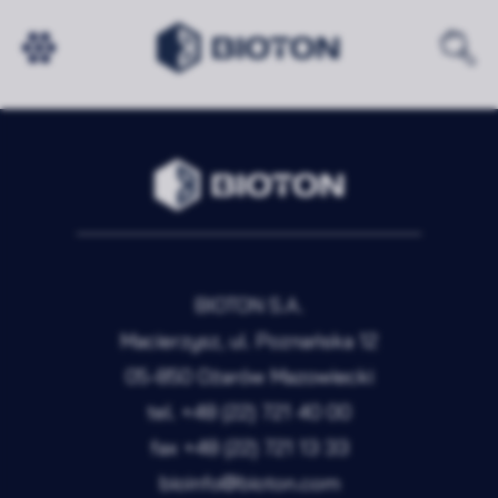
NIC NIE ZNALEZIONO
BIOTON S.A.
Macierzysz, ul. Poznańska 12
05-850 Ożarów Mazowiecki
tel.
+48 (22) 721 40 00
fax
+48 (22) 721 13 33
bioinfo@bioton.com