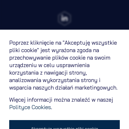
Rozwiń
Zawsze
Niezbędne
aktywne
Preferencje
Nieaktywne
Poprzez kliknięcie na "Akceptuję wszystkie
Analityka
Nieaktywne
Regulamin
pliki cookie" jest wyrażona zgoda na
Marketing
Nieaktywne
przechowywanie plików cookie na swoim
Polityka cookies
urządzeniu w celu usprawnienia
Polityka prywatności
korzystania z nawigacji strony,
analizowania wykorzystania strony i
Zapisz wybrane i zamknij
Kontakt
wsparcia naszych działań marketingowych.
Zmień ustawienia cookies
Więcej informacji można znaleźć w naszej
Akceptuję wszystkie pliki cookie
Polityce Cookies
.
Copyright 2026 © All rights reserved
Akceptuję wszystkie pliki cookie