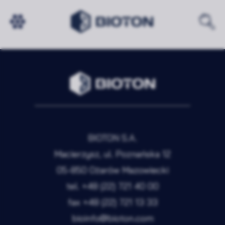
NIC NIE ZNALEZIONO
BIOTON S.A.
Macierzysz, ul. Poznańska 12
05-850 Ożarów Mazowiecki
tel.
+48 (22) 721 40 00
fax
+48 (22) 721 13 33
bioinfo@bioton.com