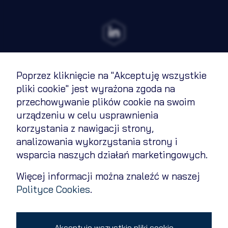
Rozwiń
Zawsze
Niezbędne
aktywne
Preferencje
Nieaktywne
Poprzez kliknięcie na "Akceptuję wszystkie
Analityka
Nieaktywne
Regulamin
pliki cookie" jest wyrażona zgoda na
Marketing
Nieaktywne
przechowywanie plików cookie na swoim
Polityka cookies
urządzeniu w celu usprawnienia
Polityka prywatności
korzystania z nawigacji strony,
analizowania wykorzystania strony i
Zapisz wybrane i zamknij
Kontakt
wsparcia naszych działań marketingowych.
Zmień ustawienia cookies
Więcej informacji można znaleźć w naszej
Akceptuję wszystkie pliki cookie
Polityce Cookies
.
Copyright 2026 © All rights reserved
Akceptuję wszystkie pliki cookie