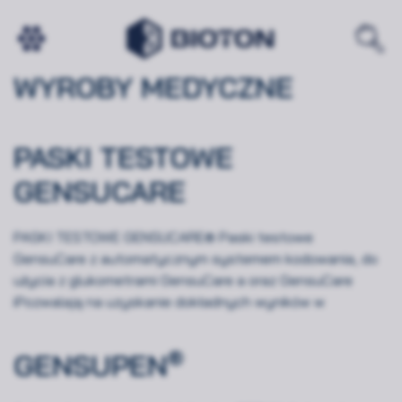
MEDICAL EQUIPMENT:
WYROBY MEDYCZNE
PASKI TESTOWE
GENSUCARE
PASKI TESTOWE GENSUCARE® Paski testowe
GensuCare z automatycznym systemem kodowania, do
użycia z glukometrami GensuCare a oraz GensuCare
iPozwalają na uzyskanie dokładnych wyników w
®
GENSUPEN