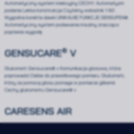
Automatyczny system iniekcyjny CECHY: Automatyzm
podania Lekka konstrukcja Czytelny wskaźnik 1-60
Wygodna korekta dawki UNIKALNE FUNKCJE GENSUPEN®
Automatyczny system podawania insuliny znacząco
poprawia wygodę
®
GENSUCARE
V
Glukometr Gensucare® v Komunikacja głosowa, która
poprowadzi Ciebie do prawidłowego pomiaru. Glukometr,
który za pomocą głosu pomaga w pomiarze glikemii.
Cechy glukometru Gensucare® v
CARESENS AIR
Rozwiń
Zawsze
Niezbędne