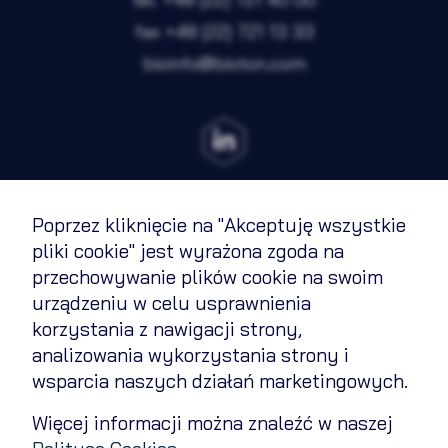
Marketing
Nieaktywne
fax
+48 (22) 721 13 33
bioinfo@bioton.com
Zapisz wybrane i zamknij
Akceptuję wszystkie pliki cookie
Poprzez kliknięcie na "Akceptuję wszystkie
Terms of Use
pliki cookie" jest wyrażona zgoda na
przechowywanie plików cookie na swoim
Cookies Policy
urządzeniu w celu usprawnienia
Privacy policy
korzystania z nawigacji strony,
analizowania wykorzystania strony i
Contact
wsparcia naszych działań marketingowych.
Change cookie settings
Więcej informacji można znaleźć w naszej