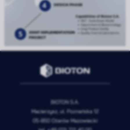
Rozwiń
Zawsze
Niezbędne
aktywne
BIOTON S.A.
Preferencje
Nieaktywne
Macierzysz, ul. Poznańska 12
Analityka
Nieaktywne
05-850 Ożarów Mazowiecki
tel.
+48 (22) 721 40 00