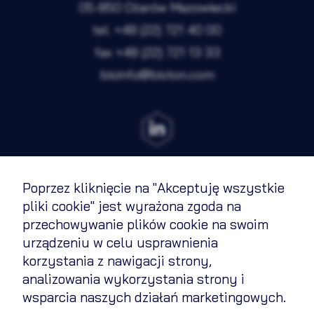
05-850 Ożarów Mazowiecki
tel.
+48 (22) 721 40 00
fax
+48 (22) 721 13 33
Rozwiń
bioinfo@bioton.com
Zawsze
Niezbędne
aktywne
Preferencje
Nieaktywne
Analityka
Nieaktywne
Marketing
Nieaktywne
Poprzez kliknięcie na "Akceptuję wszystkie
Terms of Use
pliki cookie" jest wyrażona zgoda na
przechowywanie plików cookie na swoim
Cookies Policy
Zapisz wybrane i zamknij
urządzeniu w celu usprawnienia
Privacy policy
korzystania z nawigacji strony,
analizowania wykorzystania strony i
Akceptuję wszystkie pliki cookie
Contact
wsparcia naszych działań marketingowych.