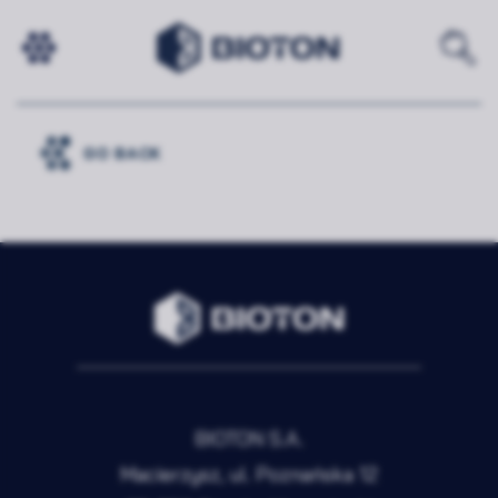
2025
GO BACK
BIOTON S.A.
Macierzysz, ul. Poznańska 12