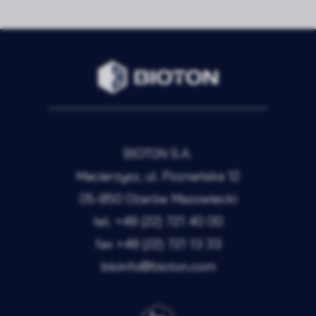
Zapisz wybrane i zamknij
Akceptuję wszystkie pliki cookie
BIOTON S.A.
Macierzysz, ul. Poznańska 12
05-850 Ożarów Mazowiecki
tel.
+48 (22) 721 40 00
fax
+48 (22) 721 13 33
bioinfo@bioton.com