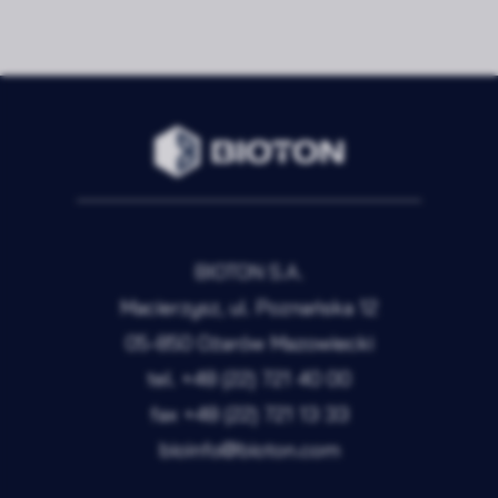
Zapisz wybrane i zamknij
Akceptuję wszystkie pliki cookie
BIOTON S.A.
Macierzysz, ul. Poznańska 12
05-850 Ożarów Mazowiecki
tel.
+48 (22) 721 40 00
fax
+48 (22) 721 13 33
bioinfo@bioton.com