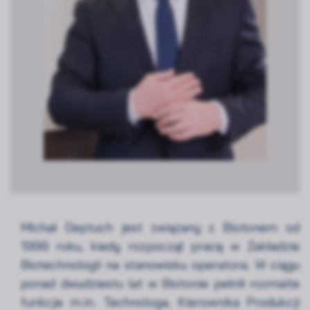
Michał Deptuch jest związany z Biotonem od
1999 roku, kiedy rozpoczął pracę w Zakładzie
Biotechnologii na stanowisku operatora. W ciągu
ponad dwudziestu lat w Biotonie pełnił rozmaite
funkcje m.in. Technologa, Kierownika Produkcji