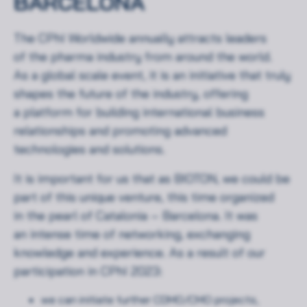
BARCELONA
The CPhI Worldwide annually attracts leaders
of the pharma industry from around the world.
As a global scale event, it is an initiative that truly
shapes the future of the industry, offering
a platform for building international business
relationships and promoting advanced
technologies and solutions.
It is important for us that as BIOTON, we could be
part of this unique venture, this time organized
in the pearl of Catalonia – Barcelona. It was
an intense time of networking, exchanging
knowledge and experience. As a result of our
participation in CPhI 2023:
we can initiate further CDMO/CMO projects,