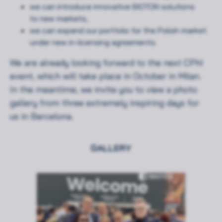
we can introduce innovative BIOTON solutions
to new markets,
we can expand our portfolio for the Polish market
under new in-licensing agreements.
We are already looking forward to the next CPhI
event, which will take place in October in Milan.
In the meantime, we invite you to view a photo
gallery from three extremely inspiring days for
us in Barcelona.
GALLERY