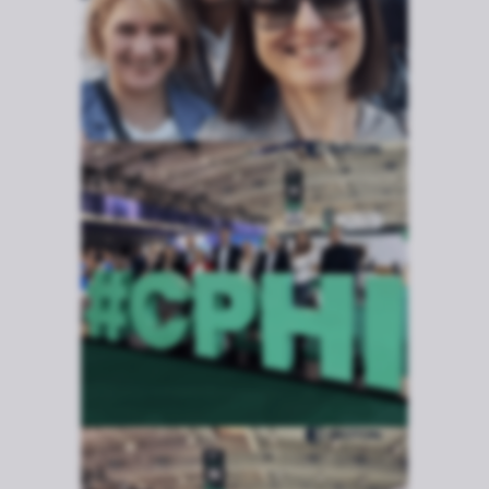
Rozwiń
Zawsze
Niezbędne
aktywne
Preferencje
Nieaktywne
Analityka
Nieaktywne
Marketing
Nieaktywne
Zapisz wybrane i zamknij
Akceptuję wszystkie pliki cookie