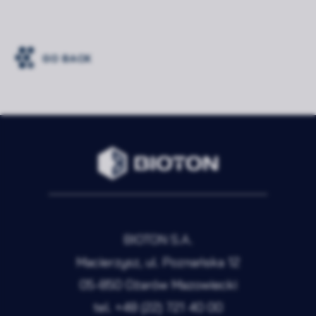
GO BACK
BIOTON S.A.
Macierzysz, ul. Poznańska 12
05-850 Ożarów Mazowiecki
tel.
+48 (22) 721 40 00