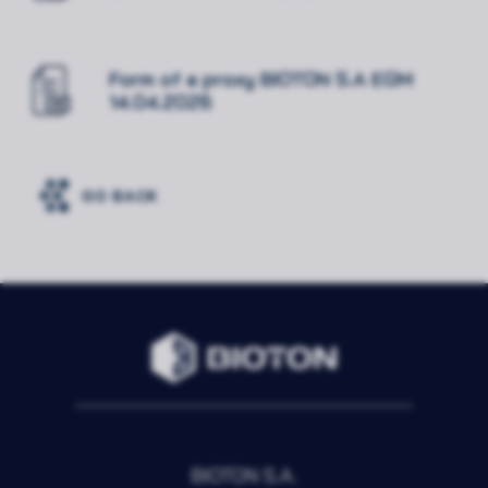
Form of a proxy BIOTON S.A EGM
14.04.2026
GO BACK
Rozwiń
Zawsze
Niezbędne
aktywne
Preferencje
Nieaktywne
BIOTON S.A.