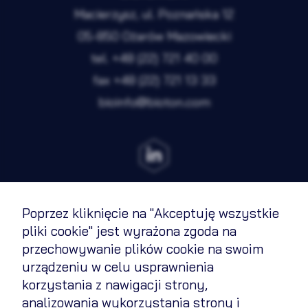
Analityka
Nieaktywne
Macierzysz, ul. Poznańska 12
Marketing
Nieaktywne
05-850 Ożarów Mazowiecki
tel.
+48 (22) 721 40 00
fax
+48 (22) 721 13 33
Zapisz wybrane i zamknij
bioinfo@bioton.com
Akceptuję wszystkie pliki cookie
Poprzez kliknięcie na "Akceptuję wszystkie
Terms of Use
pliki cookie" jest wyrażona zgoda na
przechowywanie plików cookie na swoim
Cookies Policy
urządzeniu w celu usprawnienia
Privacy policy
korzystania z nawigacji strony,
analizowania wykorzystania strony i