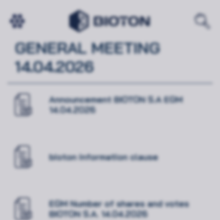
EXTRAORDINARY
GENERAL MEETING
14.04.2026
Announcement BIOTON S.A EGM
14.04.2026
bioton information clause
EGM Number of shares and votes
BIOTON S.A. 14.04.2026