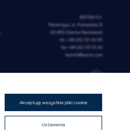
BIOTON S.A.
Macierzysz, ul. Poznańska 12
05-850 Ożarów Mazowiecki
tel.
+48 (22) 721 40 00
fax
+48 (22) 721 13 33
bioinfo@bioton.com
Akceptuję wszystkie pliki cookie
t
Zmień ustawienia cookies
Ustawienia