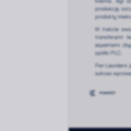
klienta. Był 
produkcję szc
produkty iniek
W trakcie swoj
transferami t
aspektami zby
spółki PLC.
Pan Launders j
sukces wprowad
POWRÓT