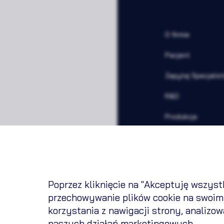
O firmie
Pacjent
Zapytaj Specjalis
R&D
Produkcja
Kariera
Inwestor
Newsroom
Poprzez kliknięcie na "Akceptuję wszystk
przechowywanie plików cookie na swoim
korzystania z nawigacji strony, analizo
naszych działań marketingowych.