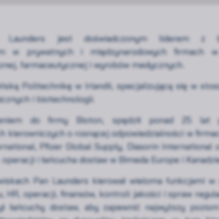
 Launders jest doświadczonym liderem z b
em w prywatnych i międzynarodowych firmach w
znej, farmaceutycznej i wyrobów medycznych.
ńską Politechnikę w Irlandii, specjalizującą się w st
cznych i biotechnologii.
eniem do firmy Bioton, spędził ponad 25 lat p
h kierowniczych o rosnącej odpowiedzialności w firma
rnational, Pfizer Global Supply, Diasorin International 
 operacji i łańcucha dostaw w Bimeda Europe i Kanadzi
wiskach Pan Launders kierował wieloma funkcjami w 
, HR, operacji, finansów, kontroli jakości i spraw regul
ył łańcuchy dostaw, aby zapewnić najwyższy poziom
Rozwiń