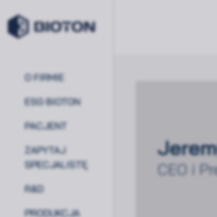
Szukaj
O FIRMIE
ESG BIOTON
PACJENT
Jerem
ZAPYTAJ
SPECJALISTĘ
CEO i Pr
R&D
PRODUKCJA