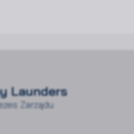
y Launders
ezes Zarządu