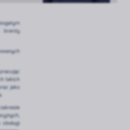
ogatym
 branży
osowanych
racując
ch takich
oraz jako
e.
zakresie
acyjnych,
 obsługi