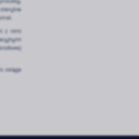
procesy,
sterylne
trat.
i z nimi
acyjnymi
arodowej
i, osiąga