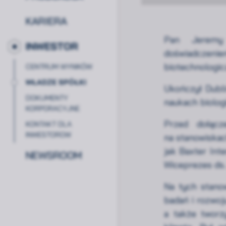
KARIERA
Pan Jeremy
INWESTOR
doświadczeni
biotechnologic
CENTRUM WYNIKÓW
STAŻE
WŁADZE SPÓŁKI
Ukończył Dubli
DOKUMENTY
naukach biologi
KORPORACYJNE
Przed dołącz
KONTAKT DLA
INWESTOROW
na stanowiskac
jak Baxter Inte
NEWSROOM
Wiceprezes ds.
Na tych stano
badań i rozwoju
a także tworz